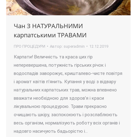
Чан З НАТУРАЛЬНИМИ
карпатськими ТРАВАМИ
ПРО ПРОЦЕДУРИ
Автор:
superadmin
12.12.2019
Карпати! Величність та краса цих гір
неперевершена, потужність гірських річок і
водоспадів заворожує, кришталево-чисте повітря
і аромат квітів п’янить. Купання у воді з відвару
натуральних карпатських трав, можна впевнено
вважати необхідною для здоров’я і краси
лікувальною процедурою. Трави прекрасно
очищають шкіру, заспокоюють і розслаблюють
весь організм, нормалізують роботу всіх органів і
надовго насичують бадьорістю і…