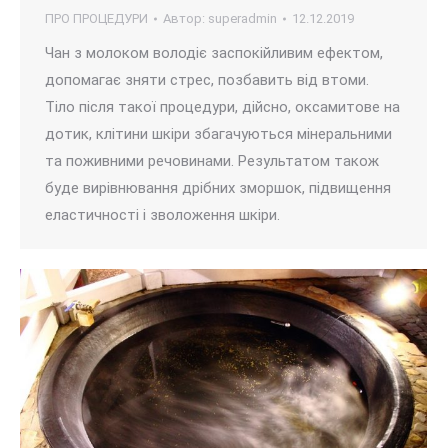
ПРО ПРОЦЕДУРИ
Автор:
superadmin
12.12.2019
Чан з молоком володіє заспокійливим ефектом,
допомагає зняти стрес, позбавить від втоми.
Тіло після такої процедури, дійсно, оксамитове на
дотик, клітини шкіри збагачуються мінеральними
та поживними речовинами. Результатом також
буде вирівнювання дрібних зморшок, підвищення
еластичності і зволоження шкіри.